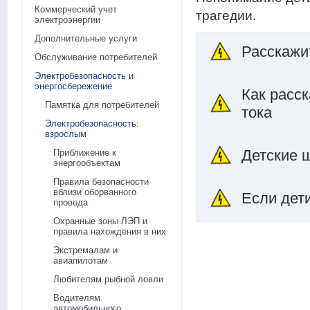
Коммерческий учет
трагедии.
электроэнергии
Дополнительные услуги
Расскажи
Обслуживание потребителей
Электробезопасность и
энергосбережение
Как расск
Памятка для потребителей
тока
Электробезопасность:
взрослым
Детские 
Приближение к
энергообъектам
Правила безопасности
вблизи оборванного
Если дет
провода
Охранные зоны ЛЭП и
правила нахождения в них
Экстремалам и
авиапилотам
Любителям рыбной ловли
Водителям
автомобильного