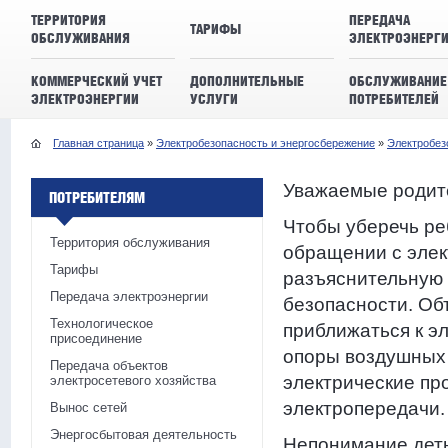
ТЕРРИТОРИЯ
ПЕРЕДАЧА
ТАРИФЫ
ОБСЛУЖИВАНИЯ
ЭЛЕКТРОЭНЕРГ
КОММЕРЧЕСКИЙ УЧЕТ
ДОПОЛНИТЕЛЬНЫЕ
ОБСЛУЖИВАНИЕ
ЭЛЕКТРОЭНЕРГИИ
УСЛУГИ
ПОТРЕБИТЕЛЕЙ
Главная страница
»
Электробезопасность и энергосбережение
»
Электробез
Уважаемые родит
ПОТРЕБИТЕЛЯМ
Чтобы уберечь ре
Территория обслуживания
обращении с элек
Тарифы
разъяснительную 
Передача электроэнергии
безопасности. Об
Технологическое
приближаться к э
присоединение
опоры воздушных 
Передача объектов
электрические пр
электросетевого хозяйства
электропередачи.
Вынос сетей
Энергосбытовая деятельность
Непонимание деть