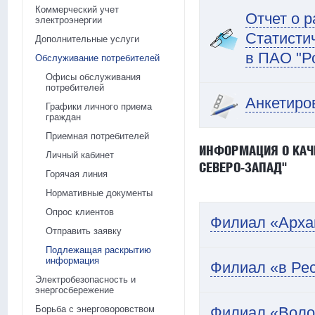
Коммерческий учет
Отчет о 
электроэнергии
Статисти
Дополнительные услуги
в ПАО "Р
Обслуживание потребителей
Офисы обслуживания
потребителей
Анкетиро
Графики личного приема
граждан
Приемная потребителей
ИНФОРМАЦИЯ О КАЧ
Личный кабинет
СЕВЕРО-ЗАПАД"
Горячая линия
Нормативные документы
Опрос клиентов
Филиал «Арха
Отправить заявку
Подлежащая раскрытию
информация
Филиал «в Ре
Электробезопасность и
энергосбережение
Борьба с энерговоровством
Филиал «Воло